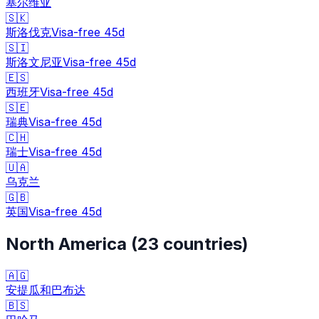
塞尔维亚
🇸🇰
斯洛伐克
Visa-free
45
d
🇸🇮
斯洛文尼亚
Visa-free
45
d
🇪🇸
西班牙
Visa-free
45
d
🇸🇪
瑞典
Visa-free
45
d
🇨🇭
瑞士
Visa-free
45
d
🇺🇦
乌克兰
🇬🇧
英国
Visa-free
45
d
North America
(
23
countries)
🇦🇬
安提瓜和巴布达
🇧🇸