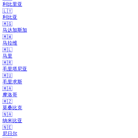
利比里亚
🇱🇾
利比亚
🇲🇬
马达加斯加
🇲🇼
马拉维
🇲🇱
马里
🇲🇷
毛里塔尼亚
🇲🇺
毛里求斯
🇲🇦
摩洛哥
🇲🇿
莫桑比克
🇳🇦
纳米比亚
🇳🇪
尼日尔