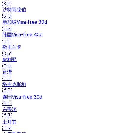
🇸🇦
沙特阿拉伯
🇸🇬
新加坡
Visa-free
30
d
🇰🇷
韩国
Visa-free
45
d
🇱🇰
斯里兰卡
🇸🇾
叙利亚
🇹🇼
台湾
🇹🇯
塔吉克斯坦
🇹🇭
泰国
Visa-free
30
d
🇹🇱
东帝汶
🇹🇷
土耳其
🇹🇲