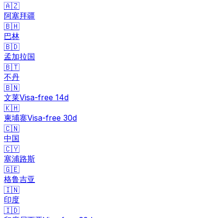
🇦🇿
阿塞拜疆
🇧🇭
巴林
🇧🇩
孟加拉国
🇧🇹
不丹
🇧🇳
文莱
Visa-free
14
d
🇰🇭
柬埔寨
Visa-free
30
d
🇨🇳
中国
🇨🇾
塞浦路斯
🇬🇪
格鲁吉亚
🇮🇳
印度
🇮🇩