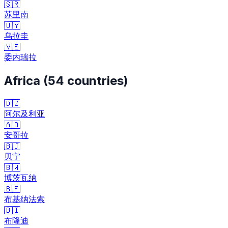
🇸🇷
苏里南
🇺🇾
乌拉圭
🇻🇪
委内瑞拉
Africa
(
54
countries)
🇩🇿
阿尔及利亚
🇦🇴
安哥拉
🇧🇯
贝宁
🇧🇼
博茨瓦纳
🇧🇫
布基纳法索
🇧🇮
布隆迪