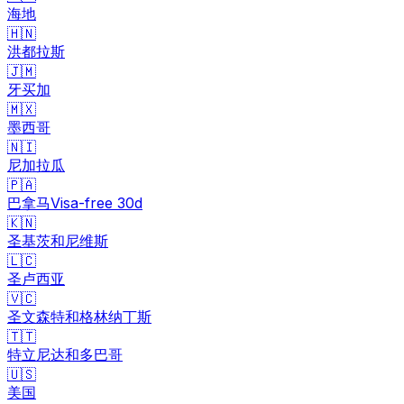
海地
🇭🇳
洪都拉斯
🇯🇲
牙买加
🇲🇽
墨西哥
🇳🇮
尼加拉瓜
🇵🇦
巴拿马
Visa-free
30
d
🇰🇳
圣基茨和尼维斯
🇱🇨
圣卢西亚
🇻🇨
圣文森特和格林纳丁斯
🇹🇹
特立尼达和多巴哥
🇺🇸
美国