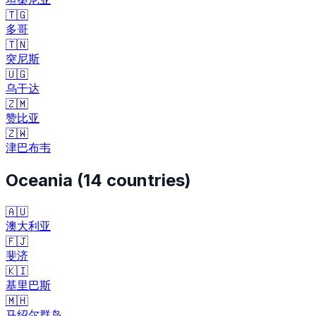
🇹🇬
多哥
🇹🇳
突尼斯
🇺🇬
乌干达
🇿🇲
赞比亚
🇿🇼
津巴布韦
Oceania
(
14
countries)
🇦🇺
澳大利亚
🇫🇯
斐济
🇰🇮
基里巴斯
🇲🇭
马绍尔群岛