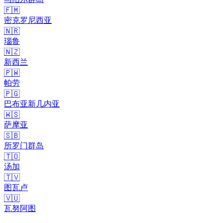
🇫🇲
密克罗尼西亚
🇳🇷
瑙鲁
🇳🇿
新西兰
🇵🇼
帕劳
🇵🇬
巴布亚新几内亚
🇼🇸
萨摩亚
🇸🇧
所罗门群岛
🇹🇴
汤加
🇹🇻
图瓦卢
🇻🇺
瓦努阿图