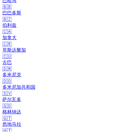
巴哈马
🇧🇧
巴巴多斯
🇧🇿
伯利兹
🇨🇦
加拿大
🇨🇷
哥斯达黎加
🇨🇺
古巴
🇩🇲
多米尼克
🇩🇴
多米尼加共和国
🇸🇻
萨尔瓦多
🇬🇩
格林纳达
🇬🇹
危地马拉
🇭🇹