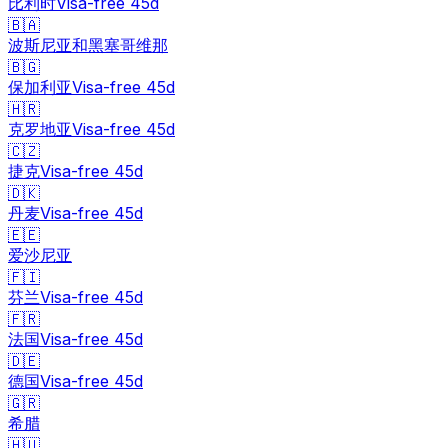
比利时
Visa-free
45
d
🇧🇦
波斯尼亚和黑塞哥维那
🇧🇬
保加利亚
Visa-free
45
d
🇭🇷
克罗地亚
Visa-free
45
d
🇨🇿
捷克
Visa-free
45
d
🇩🇰
丹麦
Visa-free
45
d
🇪🇪
爱沙尼亚
🇫🇮
芬兰
Visa-free
45
d
🇫🇷
法国
Visa-free
45
d
🇩🇪
德国
Visa-free
45
d
🇬🇷
希腊
🇭🇺