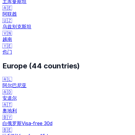
土库曼斯坦
🇦🇪
阿联酋
🇺🇿
乌兹别克斯坦
🇻🇳
越南
🇾🇪
也门
Europe
(
44
countries)
🇦🇱
阿尔巴尼亚
🇦🇩
安道尔
🇦🇹
奥地利
🇧🇾
白俄罗斯
Visa-free
30
d
🇧🇪