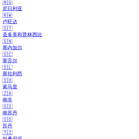
🇳🇬
尼日利亚
🇷🇼
卢旺达
🇸🇹
圣多美和普林西比
🇸🇳
塞内加尔
🇸🇨
塞舌尔
🇸🇱
塞拉利昂
🇸🇴
索马里
🇿🇦
南非
🇸🇸
南苏丹
🇸🇩
苏丹
🇹🇿
坦桑尼亚