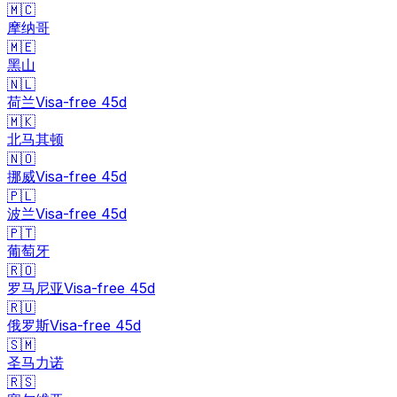
🇲🇨
摩纳哥
🇲🇪
黑山
🇳🇱
荷兰
Visa-free
45
d
🇲🇰
北马其顿
🇳🇴
挪威
Visa-free
45
d
🇵🇱
波兰
Visa-free
45
d
🇵🇹
葡萄牙
🇷🇴
罗马尼亚
Visa-free
45
d
🇷🇺
俄罗斯
Visa-free
45
d
🇸🇲
圣马力诺
🇷🇸