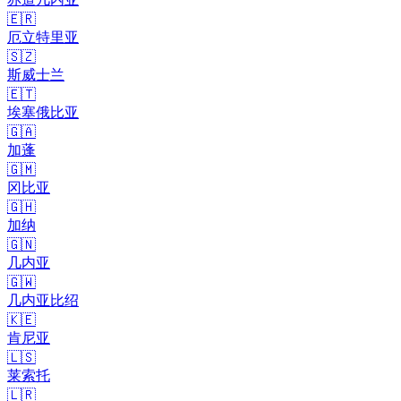
🇪🇷
厄立特里亚
🇸🇿
斯威士兰
🇪🇹
埃塞俄比亚
🇬🇦
加蓬
🇬🇲
冈比亚
🇬🇭
加纳
🇬🇳
几内亚
🇬🇼
几内亚比绍
🇰🇪
肯尼亚
🇱🇸
莱索托
🇱🇷