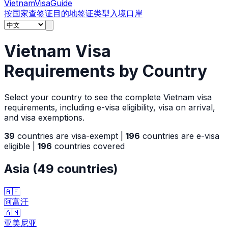
Vietnam
Visa
Guide
按国家查签证
目的地
签证类型
入境口岸
Vietnam Visa
Requirements by Country
Select your country to see the complete Vietnam visa
requirements, including e-visa eligibility, visa on arrival,
and visa exemptions.
39
countries are visa-exempt |
196
countries are e-visa
eligible |
196
countries covered
Asia
(
49
countries)
🇦🇫
阿富汗
🇦🇲
亚美尼亚