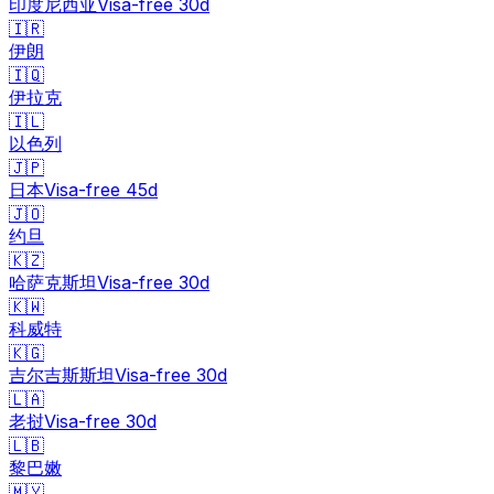
印度尼西亚
Visa-free
30
d
🇮🇷
伊朗
🇮🇶
伊拉克
🇮🇱
以色列
🇯🇵
日本
Visa-free
45
d
🇯🇴
约旦
🇰🇿
哈萨克斯坦
Visa-free
30
d
🇰🇼
科威特
🇰🇬
吉尔吉斯斯坦
Visa-free
30
d
🇱🇦
老挝
Visa-free
30
d
🇱🇧
黎巴嫩
🇲🇾