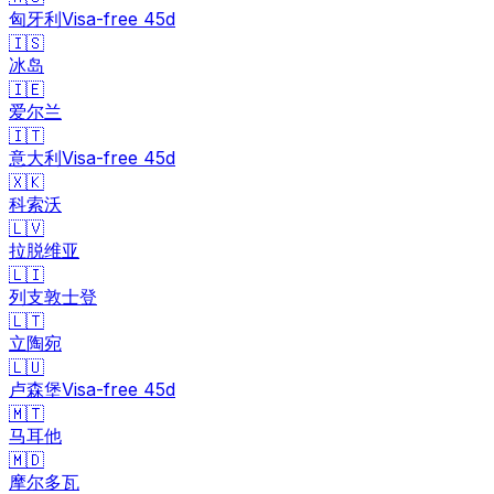
匈牙利
Visa-free
45
d
🇮🇸
冰岛
🇮🇪
爱尔兰
🇮🇹
意大利
Visa-free
45
d
🇽🇰
科索沃
🇱🇻
拉脱维亚
🇱🇮
列支敦士登
🇱🇹
立陶宛
🇱🇺
卢森堡
Visa-free
45
d
🇲🇹
马耳他
🇲🇩
摩尔多瓦