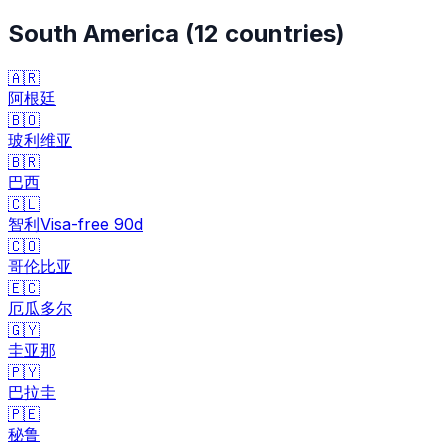
South America
(
12
countries)
🇦🇷
阿根廷
🇧🇴
玻利维亚
🇧🇷
巴西
🇨🇱
智利
Visa-free
90
d
🇨🇴
哥伦比亚
🇪🇨
厄瓜多尔
🇬🇾
圭亚那
🇵🇾
巴拉圭
🇵🇪
秘鲁