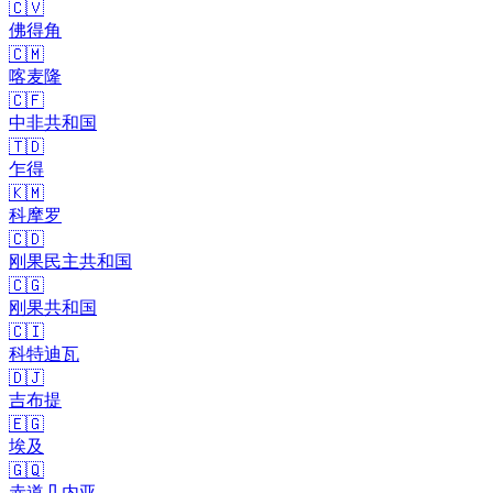
🇨🇻
佛得角
🇨🇲
喀麦隆
🇨🇫
中非共和国
🇹🇩
乍得
🇰🇲
科摩罗
🇨🇩
刚果民主共和国
🇨🇬
刚果共和国
🇨🇮
科特迪瓦
🇩🇯
吉布提
🇪🇬
埃及
🇬🇶
赤道几内亚