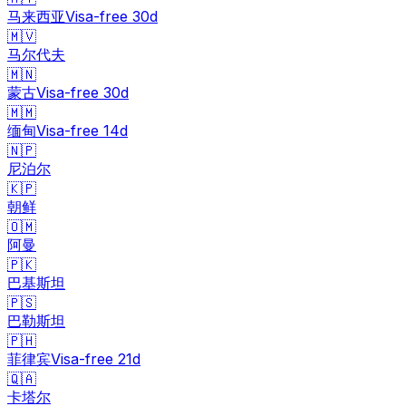
马来西亚
Visa-free
30
d
🇲🇻
马尔代夫
🇲🇳
蒙古
Visa-free
30
d
🇲🇲
缅甸
Visa-free
14
d
🇳🇵
尼泊尔
🇰🇵
朝鲜
🇴🇲
阿曼
🇵🇰
巴基斯坦
🇵🇸
巴勒斯坦
🇵🇭
菲律宾
Visa-free
21
d
🇶🇦
卡塔尔