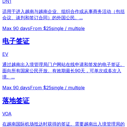
DN1
适用于进入越南与越南企业、组织合作或从事商务活动（包括
会议、谈判和签订合同）的外国公民。
...
Max
90
days
From $25
single / multiple
电子签证
EV
通过越南出入境管理局门户网站在线申请和签发的电子签证。
面向所有国家公民开放。有效期最长90天，可单次或多次入
境。
...
Max
90
days
From $25
single / multiple
落地签证
VOA
在越南国际机场抵达时获得的签证。需要越南出入境管理局的