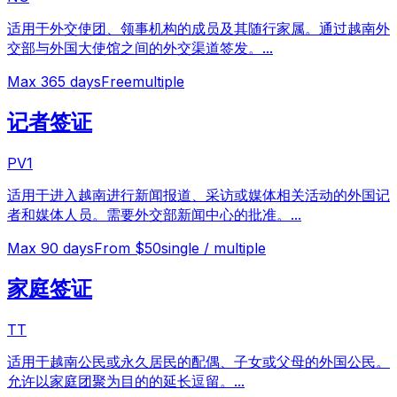
适用于外交使团、领事机构的成员及其随行家属。通过越南外
交部与外国大使馆之间的外交渠道签发。
...
Max
365
days
Free
multiple
记者签证
PV1
适用于进入越南进行新闻报道、采访或媒体相关活动的外国记
者和媒体人员。需要外交部新闻中心的批准。
...
Max
90
days
From $50
single / multiple
家庭签证
TT
适用于越南公民或永久居民的配偶、子女或父母的外国公民。
允许以家庭团聚为目的的延长逗留。
...