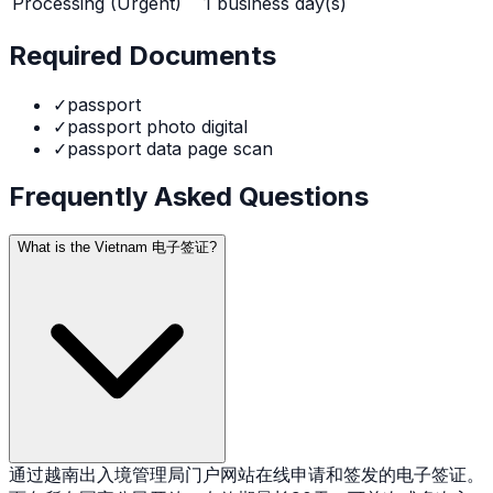
Processing (Urgent)
1
business day(s)
Required Documents
✓
passport
✓
passport photo digital
✓
passport data page scan
Frequently Asked Questions
What is the Vietnam 电子签证?
通过越南出入境管理局门户网站在线申请和签发的电子签证。