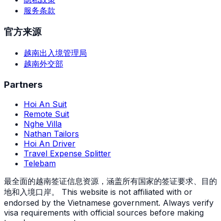
服务条款
官方来源
越南出入境管理局
越南外交部
Partners
Hoi An Suit
Remote Suit
Nghe Villa
Nathan Tailors
Hoi An Driver
Travel Expense Splitter
Telebam
最全面的越南签证信息资源，涵盖所有国家的签证要求、目的
地和入境口岸。
This website is not affiliated with or
endorsed by the Vietnamese government. Always verify
visa requirements with official sources before making