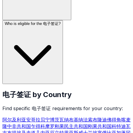
Who is eligible for the 电子签证?
电子签证
by Country
Find specific
电子签证
requirements for your country:
阿尔及利亚
安哥拉
贝宁
博茨瓦纳
布基纳法索
布隆迪
佛得角
喀麦
隆
中非共和国
乍得
科摩罗
刚果民主共和国
刚果共和国
科特迪瓦
吉布提
埃及
赤道几内亚
厄立特里亚
斯威士兰
埃塞俄比亚
加蓬
冈