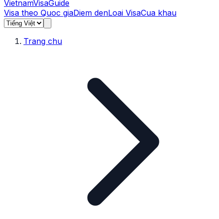
Vietnam
Visa
Guide
Visa theo Quoc gia
Diem den
Loai Visa
Cua khau
Trang chu