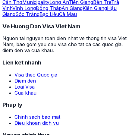
Cần Thơ
Municipality
Long An
Tiền Giang
Bến Tre
Trà
Vinh
Vĩnh Long
Đồng Tháp
An Giang
Kiên Giang
Hậu
Giang
Sóc Trăng
Bạc Liêu
Cà Mau
Ve Huong Dan Visa Viet Nam
Nguon tai nguyen toan dien nhat ve thong tin visa Viet
Nam, bao gom yeu cau visa cho tat ca cac quoc gia,
diem den va cua khau.
Lien ket nhanh
Visa theo Quoc gia
Diem den
Loai Visa
Cua khau
Phap ly
Chinh sach bao mat
Dieu khoan dich vu