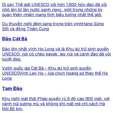
Di sản Thế giới UNESCO với hơn 1.600 hòn đảo đá vôi
nhô lên từ làn nước xanh ngọc, một trong những kỳ
quan thiên nhiên mang tính biểu tượng nhất thế giới.
Du thuyền nghỉ đêm sang trọng trên vịnh
Hang Sửng
Sốt và động Thiên Cung
Đảo Cát Bà
Đảo lớn nhất vịnh Hạ Long và là Khu dự trữ sinh quyển
UNESCO, nơi có chèo kayak, leo núi và cảnh đảo đá vôi
tuyệt đẹp.
Vườn quốc gia Cát Bà – Khu dự trữ sinh quyển
UNESCO
Vịnh Lan Hạ – lựa chọn hoang sơ thay thế Hạ
Long
Tam Đảo
Khu nghỉ mát thời Pháp quyến rũ ở độ cao 900 mét, với
cảnh núi sương mù và không khí mát mẻ chỉ cách Hà
Nội 85 km.