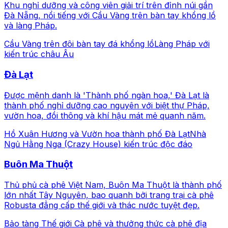
Khu nghỉ dưỡng và công viên giải trí trên đỉnh núi gần
Đà Nẵng, nổi tiếng với Cầu Vàng trên bàn tay khổng lồ
và làng Pháp.
Cầu Vàng trên đôi bàn tay đá khổng lồ
Làng Pháp với
kiến trúc châu Âu
Đà Lạt
Được mệnh danh là 'Thành phố ngàn hoa,' Đà Lạt là
thành phố nghỉ dưỡng cao nguyên với biệt thự Pháp,
vườn hoa, đồi thông và khí hậu mát mẻ quanh năm.
Hồ Xuân Hương và Vườn hoa thành phố Đà Lạt
Nhà
Ngủ Hằng Nga (Crazy House) kiến trúc độc đáo
Buôn Ma Thuột
Thủ phủ cà phê Việt Nam, Buôn Ma Thuột là thành phố
lớn nhất Tây Nguyên, bao quanh bởi trang trại cà phê
Robusta đẳng cấp thế giới và thác nước tuyệt đẹp.
Bảo tàng Thế giới Cà phê và thưởng thức cà phê địa