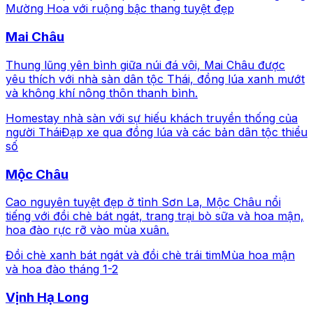
Mường Hoa với ruộng bậc thang tuyệt đẹp
Mai Châu
Thung lũng yên bình giữa núi đá vôi, Mai Châu được
yêu thích với nhà sàn dân tộc Thái, đồng lúa xanh mướt
và không khí nông thôn thanh bình.
Homestay nhà sàn với sự hiếu khách truyền thống của
người Thái
Đạp xe qua đồng lúa và các bản dân tộc thiểu
số
Mộc Châu
Cao nguyên tuyệt đẹp ở tỉnh Sơn La, Mộc Châu nổi
tiếng với đồi chè bát ngát, trang trại bò sữa và hoa mận,
hoa đào rực rỡ vào mùa xuân.
Đồi chè xanh bát ngát và đồi chè trái tim
Mùa hoa mận
và hoa đào tháng 1-2
Vịnh Hạ Long