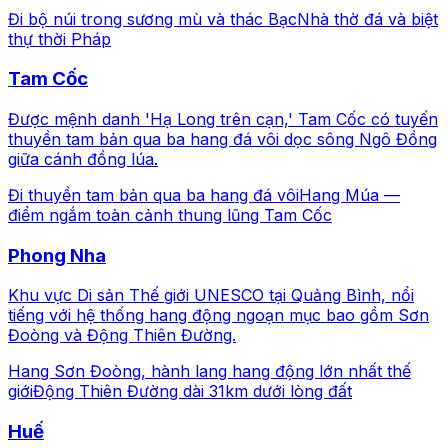
Đi bộ núi trong sương mù và thác Bạc
Nhà thờ đá và biệt
thự thời Pháp
Tam Cốc
Được mệnh danh 'Hạ Long trên cạn,' Tam Cốc có tuyến
thuyền tam bản qua ba hang đá vôi dọc sông Ngô Đồng
giữa cánh đồng lúa.
Đi thuyền tam bản qua ba hang đá vôi
Hang Múa —
điểm ngắm toàn cảnh thung lũng Tam Cốc
Phong Nha
Khu vực Di sản Thế giới UNESCO tại Quảng Bình, nổi
tiếng với hệ thống hang động ngoạn mục bao gồm Sơn
Đoòng và Động Thiên Đường.
Hang Sơn Đoòng, hành lang hang động lớn nhất thế
giới
Động Thiên Đường dài 31km dưới lòng đất
Huế