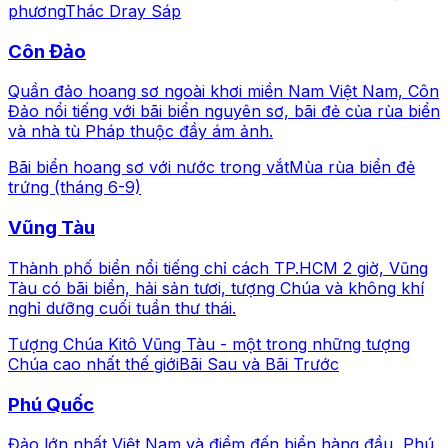
phương
Thác Dray Sáp
Côn Đảo
Quần đảo hoang sơ ngoài khơi miền Nam Việt Nam, Côn
Đảo nổi tiếng với bãi biển nguyên sơ, bãi đẻ của rùa biển
và nhà tù Pháp thuộc đầy ám ảnh.
Bãi biển hoang sơ với nước trong vắt
Mùa rùa biển đẻ
trứng (tháng 6-9)
Vũng Tàu
Thành phố biển nổi tiếng chỉ cách TP.HCM 2 giờ, Vũng
Tàu có bãi biển, hải sản tươi, tượng Chúa và không khí
nghỉ dưỡng cuối tuần thư thái.
Tượng Chúa Kitô Vũng Tàu - một trong những tượng
Chúa cao nhất thế giới
Bãi Sau và Bãi Trước
Phú Quốc
Đảo lớn nhất Việt Nam và điểm đến biển hàng đầu, Phú