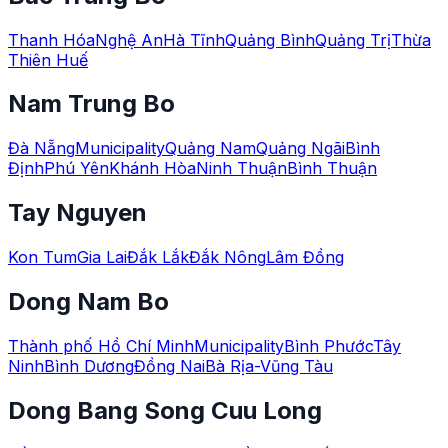
Thanh Hóa
Nghệ An
Hà Tĩnh
Quảng Bình
Quảng Trị
Thừa
Thiên Huế
Nam Trung Bo
Đà Nẵng
Municipality
Quảng Nam
Quảng Ngãi
Bình
Định
Phú Yên
Khánh Hòa
Ninh Thuận
Bình Thuận
Tay Nguyen
Kon Tum
Gia Lai
Đắk Lắk
Đắk Nông
Lâm Đồng
Dong Nam Bo
Thành phố Hồ Chí Minh
Municipality
Bình Phước
Tây
Ninh
Bình Dương
Đồng Nai
Bà Rịa-Vũng Tàu
Dong Bang Song Cuu Long