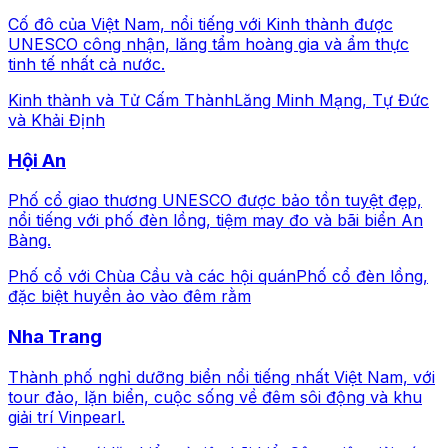
Cố đô của Việt Nam, nổi tiếng với Kinh thành được
UNESCO công nhận, lăng tẩm hoàng gia và ẩm thực
tinh tế nhất cả nước.
Kinh thành và Tử Cấm Thành
Lăng Minh Mạng, Tự Đức
và Khải Định
Hội An
Phố cổ giao thương UNESCO được bảo tồn tuyệt đẹp,
nổi tiếng với phố đèn lồng, tiệm may đo và bãi biển An
Bàng.
Phố cổ với Chùa Cầu và các hội quán
Phố cổ đèn lồng,
đặc biệt huyền ảo vào đêm rằm
Nha Trang
Thành phố nghỉ dưỡng biển nổi tiếng nhất Việt Nam, với
tour đảo, lặn biển, cuộc sống về đêm sôi động và khu
giải trí Vinpearl.