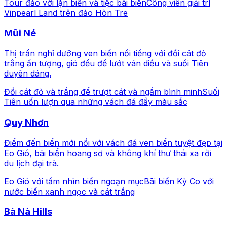
Tour đảo với lặn biển và tiệc bãi biển
Công viên giải trí
Vinpearl Land trên đảo Hòn Tre
Mũi Né
Thị trấn nghỉ dưỡng ven biển nổi tiếng với đồi cát đỏ
trắng ấn tượng, gió đều để lướt ván diều và suối Tiên
duyên dáng.
Đồi cát đỏ và trắng để trượt cát và ngắm bình minh
Suối
Tiên uốn lượn qua những vách đá đầy màu sắc
Quy Nhơn
Điểm đến biển mới nổi với vách đá ven biển tuyệt đẹp tại
Eo Gió, bãi biển hoang sơ và không khí thư thái xa rời
du lịch đại trà.
Eo Gió với tầm nhìn biển ngoạn mục
Bãi biển Kỳ Co với
nước biển xanh ngọc và cát trắng
Bà Nà Hills