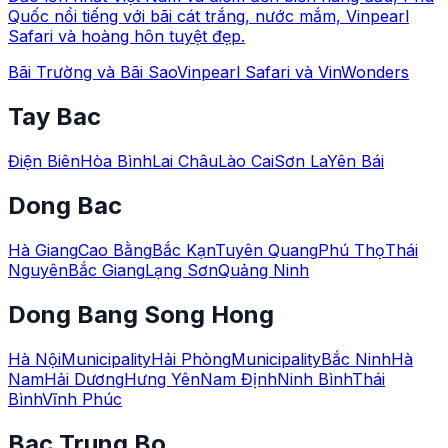
Quốc nổi tiếng với bãi cát trắng, nước mắm, Vinpearl
Safari và hoàng hôn tuyệt đẹp.
Bãi Trường và Bãi Sao
Vinpearl Safari và VinWonders
Tay Bac
Điện Biên
Hòa Bình
Lai Châu
Lào Cai
Sơn La
Yên Bái
Dong Bac
Hà Giang
Cao Bằng
Bắc Kạn
Tuyên Quang
Phú Thọ
Thái
Nguyên
Bắc Giang
Lạng Sơn
Quảng Ninh
Dong Bang Song Hong
Hà Nội
Municipality
Hải Phòng
Municipality
Bắc Ninh
Hà
Nam
Hải Dương
Hưng Yên
Nam Định
Ninh Bình
Thái
Bình
Vĩnh Phúc
Bac Trung Bo