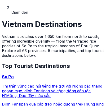
Diem den
Vietnam Destinations
Vietnam stretches over 1,650 km from north to south,
offering incredible diversity — from the terraced rice
paddies of Sa Pa to the tropical beaches of Phu Quoc.
Explore all 63 provinces, 5 municipalities, and top tourist
destinations below.
Top Tourist Destinations
Sa Pa
Thị trấn vùng cao nổi tiếng thế giới với ruộng bậc thang
ngoạn mục, đỉnh Fansipan và cộng đồng dân tộc
H'Mông, Dao đầy màu sắc.
Đỉnh Fansipan qua cáp treo hoặc đường trek
Thung lũng