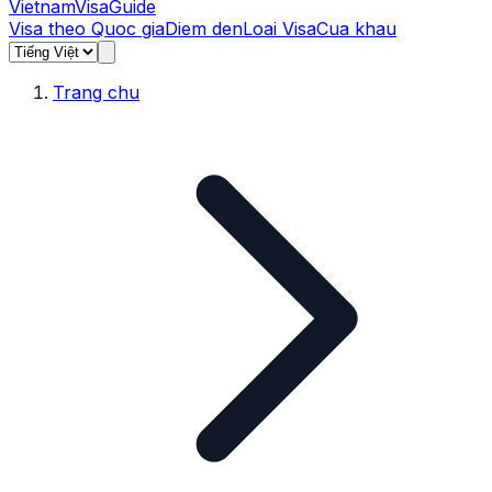
Vietnam
Visa
Guide
Visa theo Quoc gia
Diem den
Loai Visa
Cua khau
Trang chu