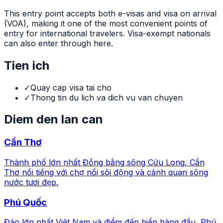
This entry point accepts both e-visas and visa on arrival
(VOA), making it one of the most convenient points of
entry for international travelers. Visa-exempt nationals
can also enter through here.
Tien ich
✓
Quay cap visa tai cho
✓
Thong tin du lich va dich vu van chuyen
Diem den lan can
Cần Thơ
Thành phố lớn nhất Đồng bằng sông Cửu Long, Cần
Thơ nổi tiếng với chợ nổi sôi động và cảnh quan sông
nước tươi đẹp.
Phú Quốc
Đảo lớn nhất Việt Nam và điểm đến biển hàng đầu, Phú